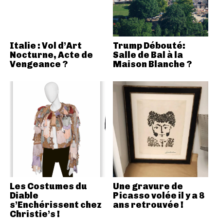
Italie : Vol d’Art
Trump Débouté:
Nocturne, Acte de
Salle de Bal à la
Vengeance ?
Maison Blanche ?
Les Costumes du
Une gravure de
Diable
Picasso volée il y a 8
s’Enchérissent chez
ans retrouvée !
Christie’s !