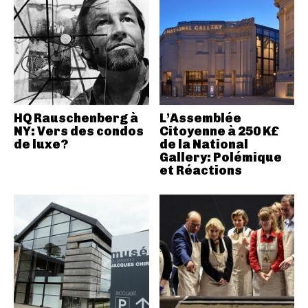
HQ Rauschenberg à
L’Assemblée
NY: Vers des condos
Citoyenne à 250 K£
de luxe?
de la National
Gallery: Polémique
et Réactions