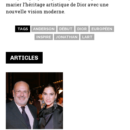
marier l’héritage artistique de Dior avec une
nouvelle vision moderne.
TAGS
ANDERSON
DÉBUT
DIOR
EUROPÉEN
INSPIRE
JONATHAN
LART
ARTICLES