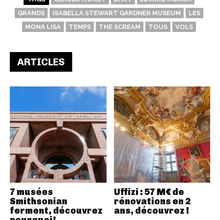
GRANDS
ISABELLA STEWART GARDNER MUSEUM
LES
MONA LISA
TEMPS
THE SCREAM
TOUS
VOLS
ARTICLES
7 musées
Uffizi : 57 M€ de
Smithsonian
rénovations en 2
ferment, découvrez
ans, découvrez !