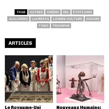
TAGS
AUTRES
CINÉMA
DEL
ETATS UNIS
GUILLERMO
LAURÉATS
LOISIRS-CULTURE
OSCARS
TORO
TRIOMPHE
ARTICLES
Le Royaume-Uni
Nouveaux Humains: