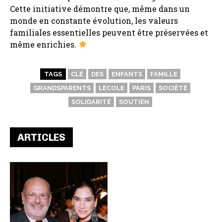
Cette initiative démontre que, même dans un
monde en constante évolution, les valeurs
familiales essentielles peuvent être préservées et
même enrichies.
TAGS
CLÉ
DES
ENFANTS
FAMILLE
GRANDSPARENTS
LECOLE
PARIS
SOCIÉTÉ
SOLIDARITÉ
SOUTIEN
ARTICLES