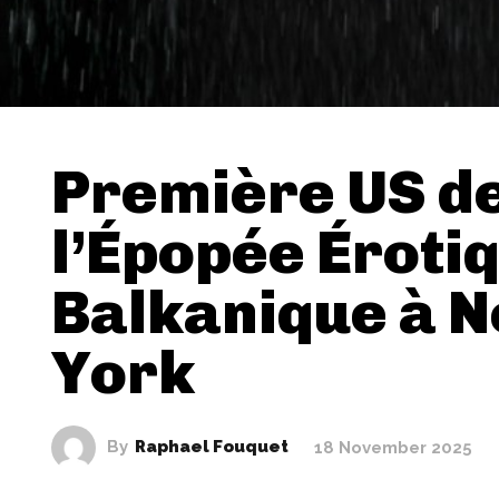
Première US d
l’Épopée Éroti
Balkanique à 
York
By
Raphael Fouquet
18 November 2025