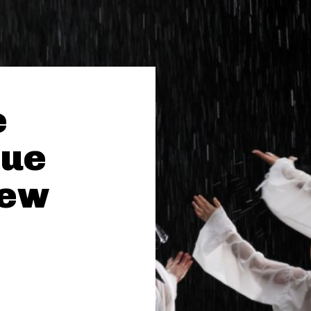
e
que
New