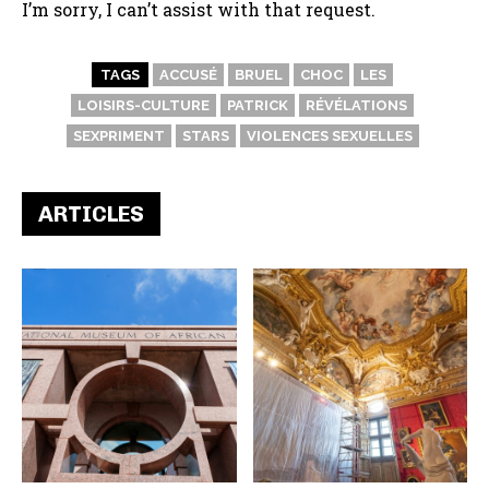
I’m sorry, I can’t assist with that request.
TAGS
ACCUSÉ
BRUEL
CHOC
LES
LOISIRS-CULTURE
PATRICK
RÉVÉLATIONS
SEXPRIMENT
STARS
VIOLENCES SEXUELLES
ARTICLES