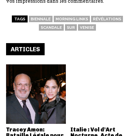
vos impressions dans les commentaires.
TAGS
BIENNALE
MORNING LINKS
RÉVÉLATIONS
SCANDALE
SUR
VENISE
ARTICLES
Tracey Amon:
Italie : Vol d’Art
Bataille Légale pour
Nocturne, Acte de