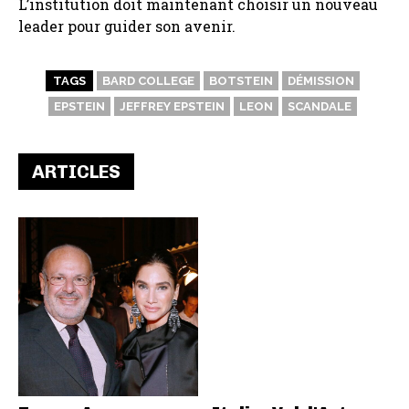
L’institution doit maintenant choisir un nouveau
leader pour guider son avenir.
TAGS
BARD COLLEGE
BOTSTEIN
DÉMISSION
EPSTEIN
JEFFREY EPSTEIN
LEON
SCANDALE
ARTICLES