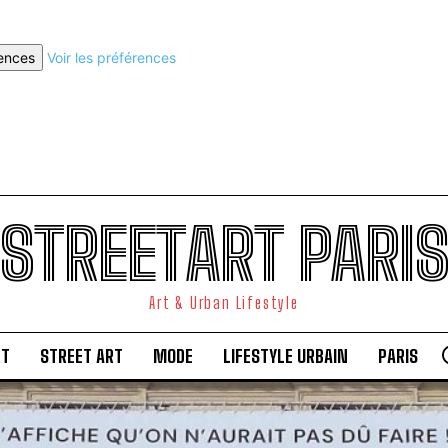
rences
Voir les préférences
STREETART PARI
Art & Urban Lifestyle
RT
STREET ART
MODE
LIFESTYLE URBAIN
PARIS