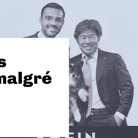
s
 malgré