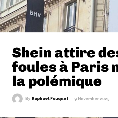
Shein attire de
foules à Paris
la polémique
By
Raphael Fouquet
9 November 2025