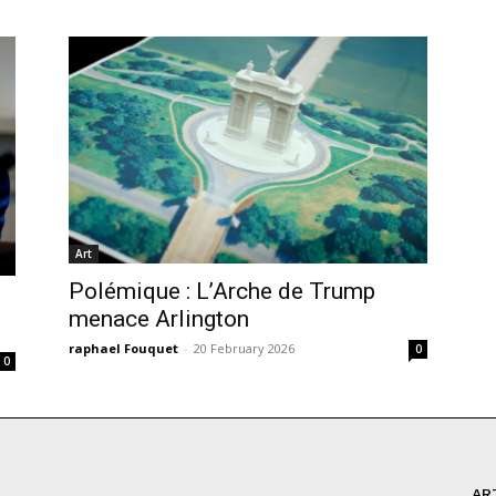
Art
Polémique : L’Arche de Trump
menace Arlington
raphael Fouquet
-
20 February 2026
0
0
AR