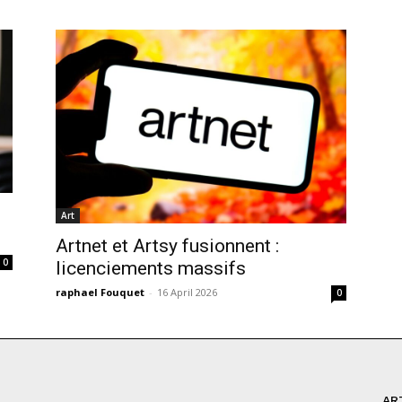
Art
Artnet et Artsy fusionnent :
0
licenciements massifs
raphael Fouquet
-
16 April 2026
0
AR