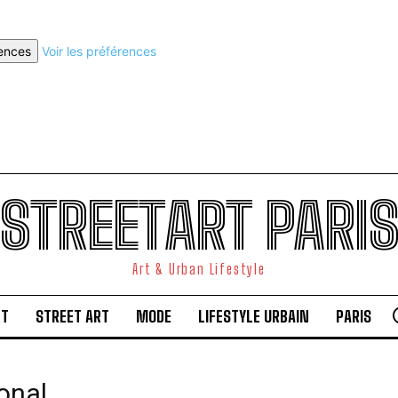
rences
Voir les préférences
STREETART PARI
Art & Urban Lifestyle
RT
STREET ART
MODE
LIFESTYLE URBAIN
PARIS
onal