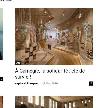
Art
À Carnegie, la solidarité : clé de
survie !
0
raphael Fouquet
-
12 May 2026
0