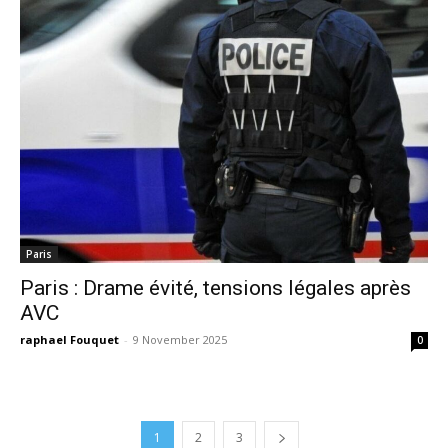
Paris
Paris : Drame évité, tensions légales après
AVC
raphael Fouquet
-
9 November 2025
0
1
2
3