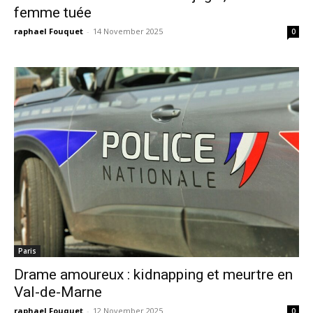
femme tuée
raphael Fouquet
-
14 November 2025
0
Paris
Drame amoureux : kidnapping et meurtre en
Val-de-Marne
raphael Fouquet
-
12 November 2025
0