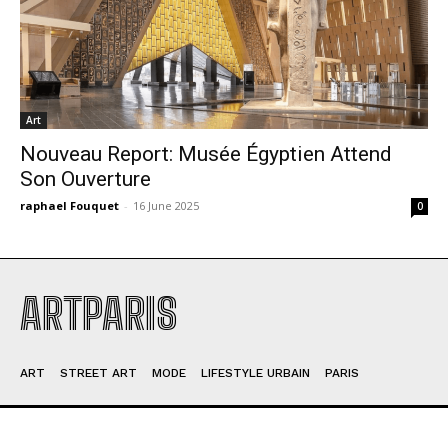
Art
Nouveau Report: Musée Égyptien Attend
Son Ouverture
raphael Fouquet
-
16 June 2025
0
ARTPARIS
ART
STREET ART
MODE
LIFESTYLE URBAIN
PARIS