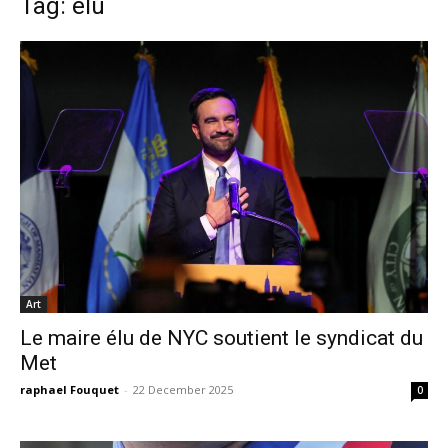
Tag: élu
Art
Le maire élu de NYC soutient le syndicat du
Met
raphael Fouquet
-
22 December 2025
0