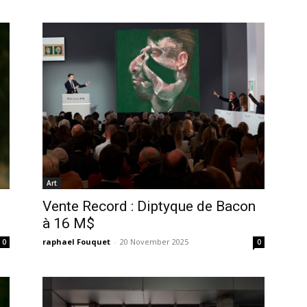
Art
Vente Record : Diptyque de Bacon
à 16 M$
raphael Fouquet
-
20 November 2025
0
0