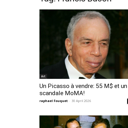
Art
Un Picasso à vendre: 55 M$ et un
scandale MoMA!
raphael Fouquet
-
30 April 2026