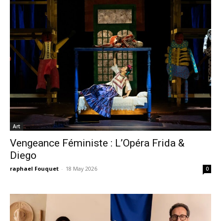
Art
Vengeance Féministe : L’Opéra Frida &
Diego
raphael Fouquet
-
18 May 2026
0