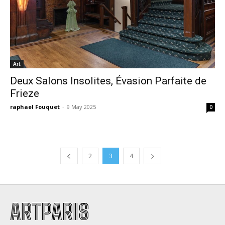
Art
Deux Salons Insolites, Évasion Parfaite de
Frieze
raphael Fouquet
-
9 May 2025
0
2
3
4
ARTPARIS