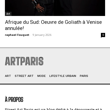
Art
Afrique du Sud: Oeuvre de Goliath à Venise
annulée!
raphael Fouquet
-
9 January 2026
0
ARTPARIS
ART
STREET ART
MODE
LIFESTYLE URBAIN
PARIS
À PROPOS
Street Art Paris est un blog dédié à la découverte et à