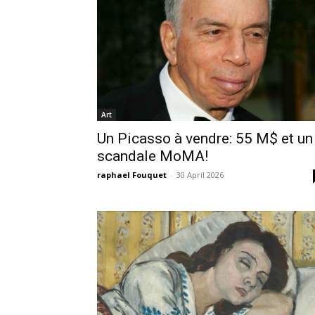
Art
Un Picasso à vendre: 55 M$ et un
scandale MoMA!
raphael Fouquet
-
30 April 2026