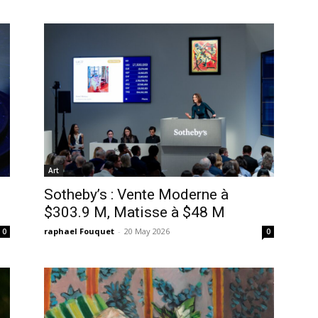
Art
Sotheby’s : Vente Moderne à
$303.9 M, Matisse à $48 M
raphael Fouquet
-
20 May 2026
0
0