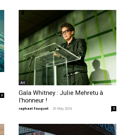
Art
Gala Whitney : Julie Mehretu à
0
l’honneur !
raphael Fouquet
-
20 May 2026
0