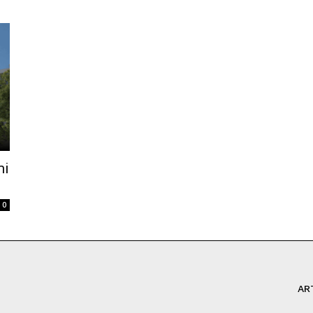
mi
0
AR