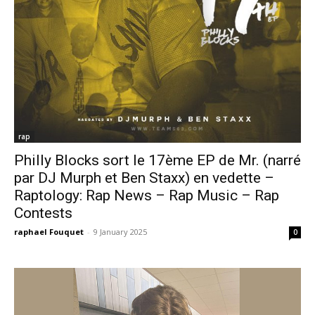
rap
Philly Blocks sort le 17ème EP de Mr. (narré
par DJ Murph et Ben Staxx) en vedette –
Raptology: Rap News – Rap Music – Rap
Contests
raphael Fouquet
-
9 January 2025
0