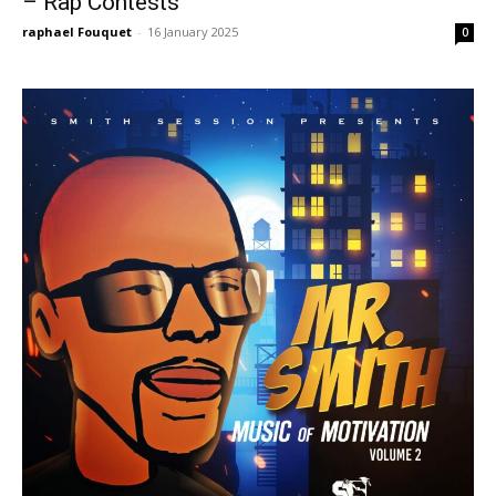
– Rap Contests
raphael Fouquet
-
16 January 2025
0