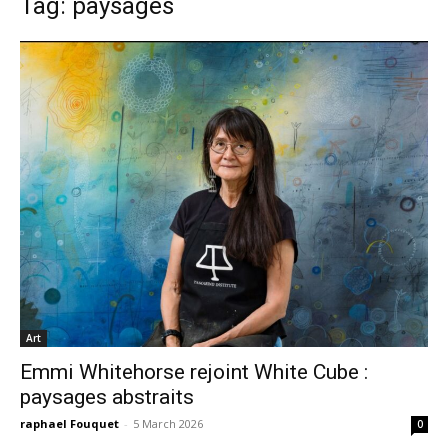
Tag: paysages
Art
Emmi Whitehorse rejoint White Cube :
paysages abstraits
raphael Fouquet
-
5 March 2026
0