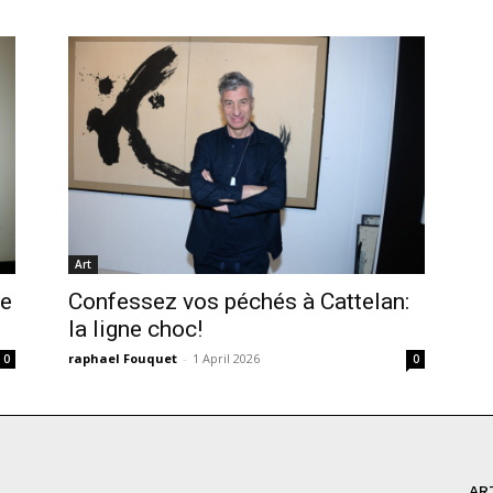
Art
ce
Confessez vos péchés à Cattelan:
la ligne choc!
raphael Fouquet
-
1 April 2026
0
0
AR