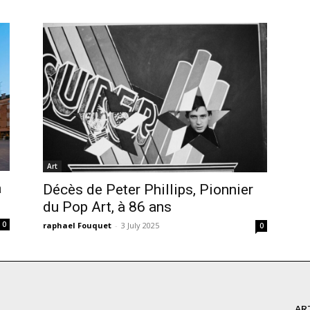
Art
à
Décès de Peter Phillips, Pionnier
du Pop Art, à 86 ans
0
raphael Fouquet
-
3 July 2025
0
AR