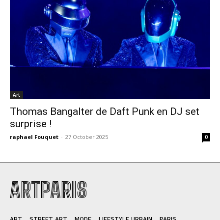
Art
Thomas Bangalter de Daft Punk en DJ set
surprise !
raphael Fouquet
-
27 October 2025
0
ARTPARIS
ART
STREET ART
MODE
LIFESTYLE URBAIN
PARIS