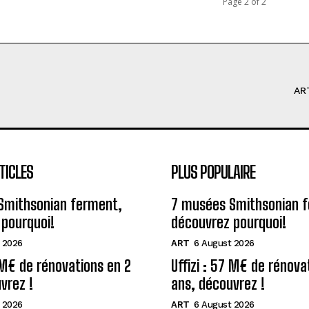
Page 2 of 2
AR
TICLES
PLUS POPULAIRE
Smithsonian ferment,
7 musées Smithsonian 
pourquoi!
découvrez pourquoi!
 2026
ART
6 August 2026
7 M€ de rénovations en 2
Uffizi : 57 M€ de rénova
vrez !
ans, découvrez !
 2026
ART
6 August 2026