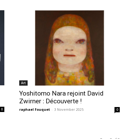
Art
Yoshitomo Nara rejoint David
Zwirner : Découverte !
raphael Fouquet
-
3 November 2025
0
0