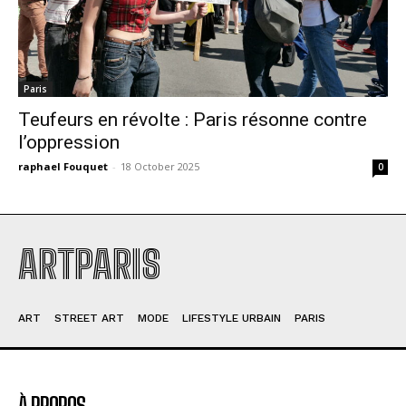
Paris
Teufeurs en révolte : Paris résonne contre
l’oppression
raphael Fouquet
-
18 October 2025
0
ARTPARIS
ART
STREET ART
MODE
LIFESTYLE URBAIN
PARIS
À PROPOS