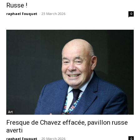
Russe !
raphael Fouquet
-
23 March 2026
0
Art
Fresque de Chavez effacée, pavillon russe
averti
raphael Fouquet
-
20 March 2026
0