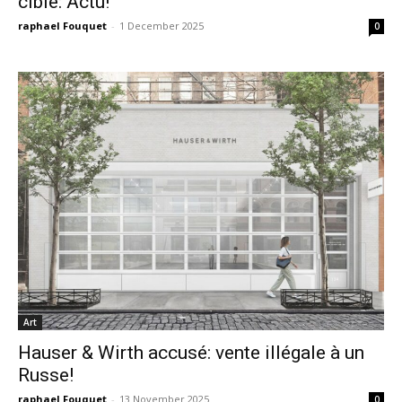
ciblé: Actu!
raphael Fouquet
-
1 December 2025
0
Art
Hauser & Wirth accusé: vente illégale à un
Russe!
raphael Fouquet
-
13 November 2025
0