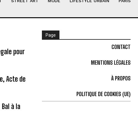
T
STREET ART
MODE
LIFESTYLE URBAIN
PARIS
Page
CONTACT
égale pour
MENTIONS LÉGALES
ne, Acte de
À PROPOS
POLITIQUE DE COOKIES (UE)
Bal à la