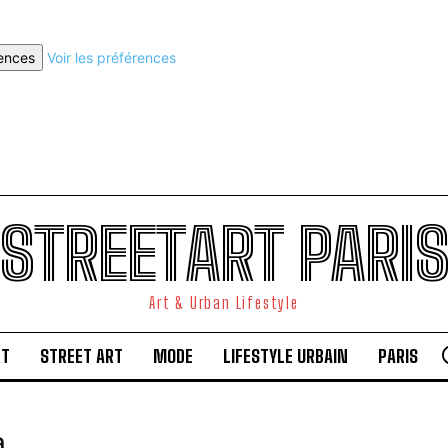
rences
Voir les préférences
STREETART PARI
Art & Urban Lifestyle
RT
STREET ART
MODE
LIFESTYLE URBAIN
PARIS
a