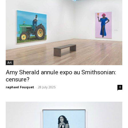
Art
Amy Sherald annule expo au Smithsonian:
censure?
raphael Fouquet
-
28 July 2025
0