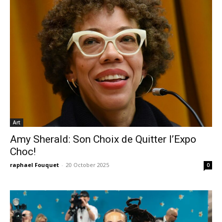
Art
Amy Sherald: Son Choix de Quitter l’Expo
Choc!
raphael Fouquet
-
20 October 2025
0