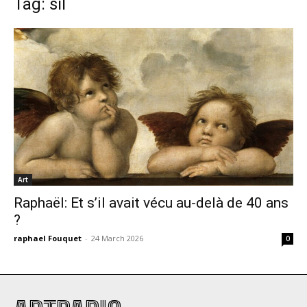
Tag: sil
Art
Raphaël: Et s’il avait vécu au-delà de 40 ans
?
raphael Fouquet
-
24 March 2026
0