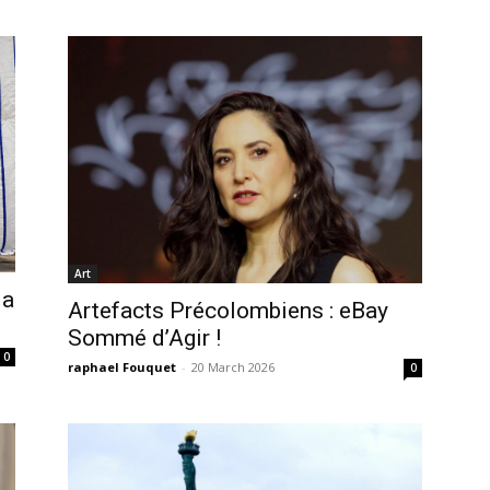
Art
la
Artefacts Précolombiens : eBay
Sommé d’Agir !
0
raphael Fouquet
-
20 March 2026
0