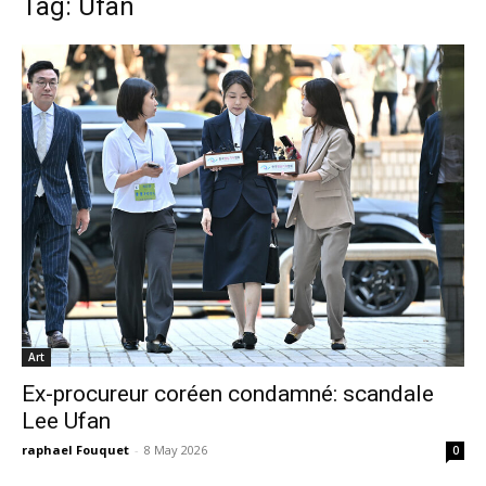
Tag: Ufan
Art
Ex-procureur coréen condamné: scandale
Lee Ufan
raphael Fouquet
-
8 May 2026
0