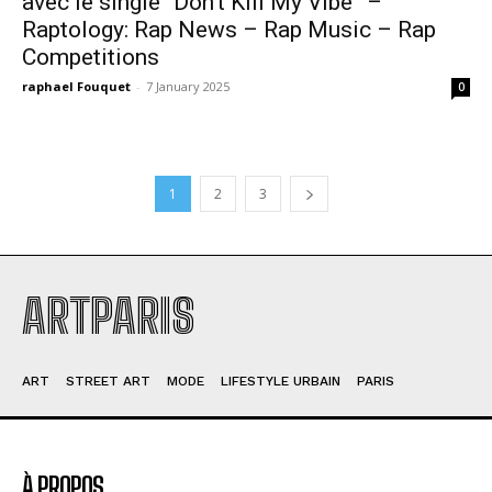
avec le single “Don’t Kill My Vibe” –
Raptology: Rap News – Rap Music – Rap
Competitions
raphael Fouquet
-
7 January 2025
0
1
2
3
ARTPARIS
ART
STREET ART
MODE
LIFESTYLE URBAIN
PARIS
À PROPOS