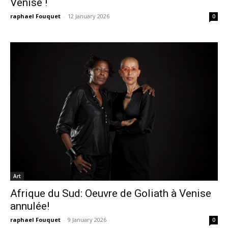
Venise !
raphael Fouquet
-
12 January 2026
0
Art
Afrique du Sud: Oeuvre de Goliath à Venise
annulée!
raphael Fouquet
-
9 January 2026
0