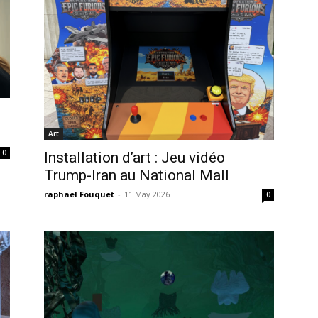
e
Art
0
Installation d’art : Jeu vidéo
Trump-Iran au National Mall
raphael Fouquet
-
11 May 2026
0