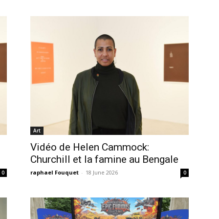
Art
Vidéo de Helen Cammock:
Churchill et la famine au Bengale
raphael Fouquet
-
18 June 2026
0
0