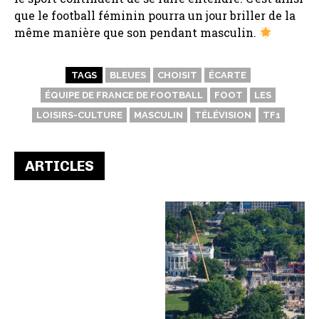
que le football féminin pourra un jour briller de la
même manière que son pendant masculin.
TAGS
BLEUES
CHOISIT
ÉCARTE
ÉQUIPE DE FRANCE DE FOOTBALL
FOOT
LES
LOISIRS-CULTURE
MASCULIN
TÉLÉVISION
TF1
ARTICLES