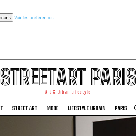
rences
Voir les préférences
STREETART PARI
Art & Urban Lifestyle
RT
STREET ART
MODE
LIFESTYLE URBAIN
PARIS