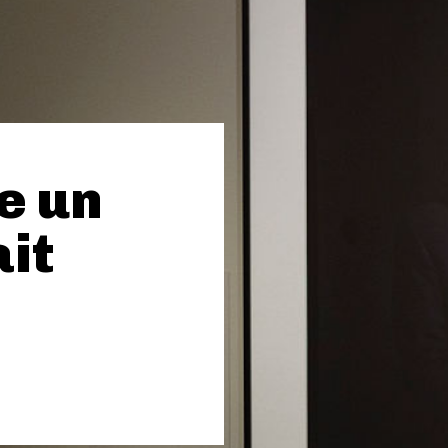
e un
it