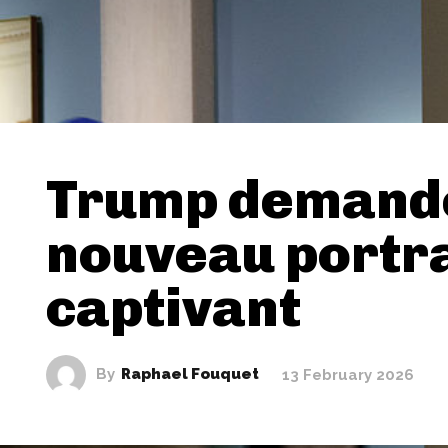
Trump demand
nouveau portra
captivant
By
Raphael Fouquet
13 February 2026