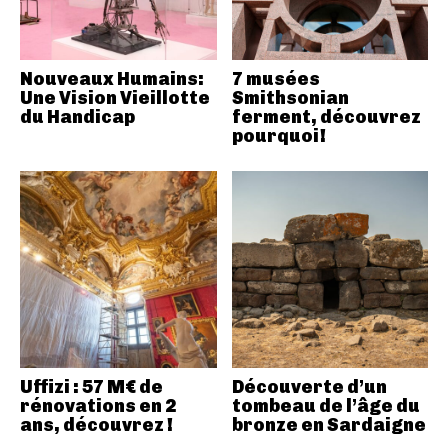
Nouveaux Humains:
7 musées
Une Vision Vieillotte
Smithsonian
du Handicap
ferment, découvrez
pourquoi!
Uffizi : 57 M€ de
Découverte d’un
rénovations en 2
tombeau de l’âge du
ans, découvrez !
bronze en Sardaigne