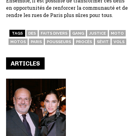
Ensemble, il est possible de transformer ces défis
en opportunités de renforcer la communauté et de
rendre les rues de Paris plus sûres pour tous.
TAGS
DES
FAITS DIVERS
GANG
JUSTICE
MOTO
MOTOS
PARIS
POUSSEURS
PROCÈS
SÉVIT
VOLS
ARTICLES