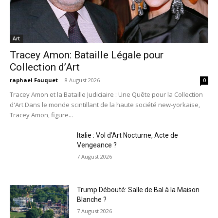
Art
Tracey Amon: Bataille Légale pour
Collection d’Art
raphael Fouquet
-
8 August 2026
0
Tracey Amon et la Bataille Judiciaire : Une Quête pour la Collection
d'Art Dans le monde scintillant de la haute société new-yorkaise,
Tracey Amon, figure...
Italie : Vol d’Art Nocturne, Acte de
Vengeance ?
7 August 2026
Trump Débouté: Salle de Bal à la Maison
Blanche ?
7 August 2026