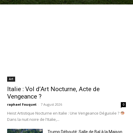
Art
Italie : Vol d’Art Nocturne, Acte de
Vengeance ?
raphael Fouquet
-
7 August 2026
0
Heist Artistique Nocturne en Italie : Une Vengeance Déguisée ?
Dans la nuit noire de l'Italie,...
Trump Débouté: Salle de Bal à la Maison