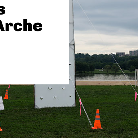
s
’Arche