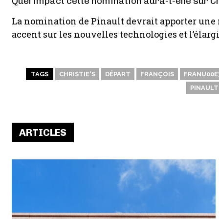
Quel impact cette nomination aura-t-elle sur Ch
La nomination de Pinault devrait apporter une 
accent sur les nouvelles technologies et l’élar
TAGS
CHRISTIE'S
DÉPART
FRANÇOIS
FRANU00E7
PINAULT
ARTICLES