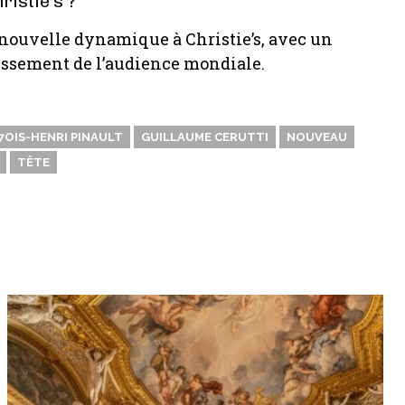
ristie’s ?
nouvelle dynamique à Christie’s, avec un
gissement de l’audience mondiale.
OIS-HENRI PINAULT
GUILLAUME CERUTTI
NOUVEAU
TÊTE