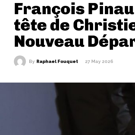
François Pinaul
tête de Christie
Nouveau Dépar
By
Raphael Fouquet
27 May 2026