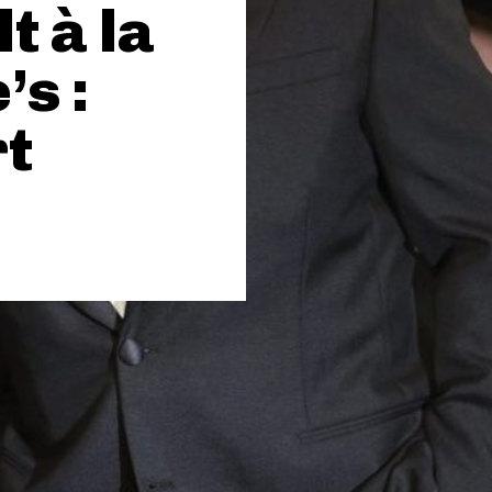
t à la
’s :
t