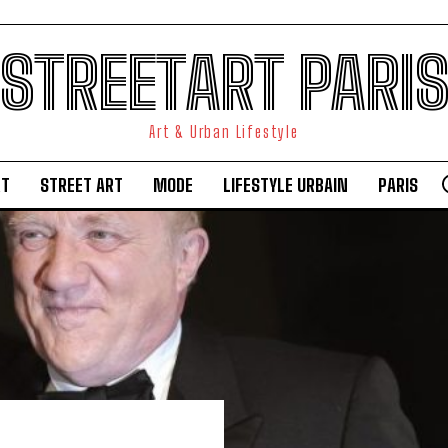
STREETART PARI
Art & Urban Lifestyle
RT
STREET ART
MODE
LIFESTYLE URBAIN
PARIS