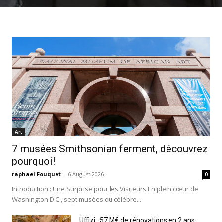
Art
7 musées Smithsonian ferment, découvrez
pourquoi!
raphael Fouquet
-
6 August 2026
0
Introduction : Une Surprise pour les Visiteurs En plein cœur de
Washington D.C., sept musées du célèbre...
Uffizi : 57 M€ de rénovations en 2 ans,