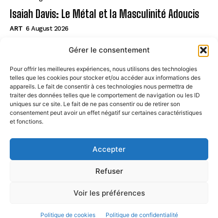
Isaiah Davis: Le Métal et la Masculinité Adoucis
ART
6 August 2026
Zwirner Engage Liz Mulholland pour Antenne à LA
Gérer le consentement
ART
6 August 2026
Pour offrir les meilleures expériences, nous utilisons des technologies
telles que les cookies pour stocker et/ou accéder aux informations des
Page
appareils. Le fait de consentir à ces technologies nous permettra de
traiter des données telles que le comportement de navigation ou les ID
uniques sur ce site. Le fait de ne pas consentir ou de retirer son
CONTACT
consentement peut avoir un effet négatif sur certaines caractéristiques
et fonctions.
MENTIONS LÉGALES
À PROPOS
Accepter
POLITIQUE DE COOKIES (UE)
Refuser
Voir les préférences
© STREETARTPARIS. All Rights Reserved. 2024
Politique de cookies
Politique de confidentialité