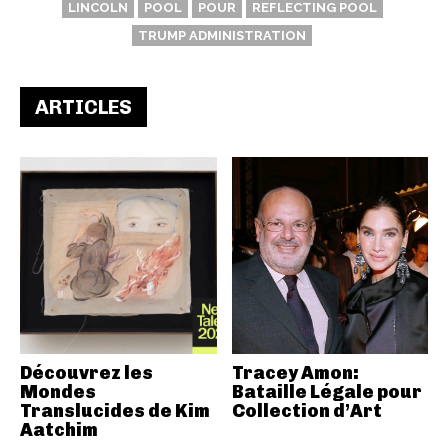
LINCOLN
POOL
POUR
REFLECTING POOL
TRUMP ADMINISTRATION
ARTICLES
Découvrez les
Tracey Amon:
Mondes
Bataille Légale pour
Translucides de Kim
Collection d’Art
Aatchim