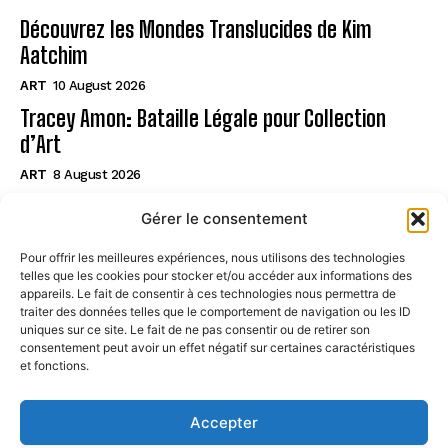
Découvrez les Mondes Translucides de Kim
Aatchim
ART
10 August 2026
Tracey Amon: Bataille Légale pour Collection
d’Art
ART
8 August 2026
Italie : Vol d’Art Nocturne, Acte de Vengeance ?
Gérer le consentement
ART
7 August 2026
Pour offrir les meilleures expériences, nous utilisons des technologies
telles que les cookies pour stocker et/ou accéder aux informations des
Page
appareils. Le fait de consentir à ces technologies nous permettra de
traiter des données telles que le comportement de navigation ou les ID
uniques sur ce site. Le fait de ne pas consentir ou de retirer son
CONTACT
consentement peut avoir un effet négatif sur certaines caractéristiques
et fonctions.
MENTIONS LÉGALES
À PROPOS
Accepter