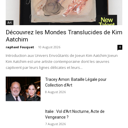
Art
Découvrez les Mondes Translucides de Kim
Aatchim
raphael Fouquet
-
10 August 2026
0
Introduction aux Univers Envoûtants de Joeun Kim Aatchim Joeun
Kim Aatchim est une artiste contemporaine dont les œuvres
captivent par leurs lignes délicates et leurs...
Tracey Amon: Bataille Légale pour
Collection d’Art
8 August 2026
Italie : Vol d’Art Nocturne, Acte de
Vengeance ?
7 August 2026